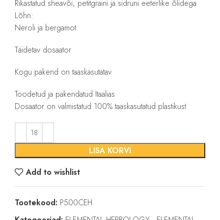
Rikastatud sheavõi, petitgraini ja sidruni eeterlike õlidega
Lõhn:
Neroli ja bergamot
Täidetav dosaator
Kogu pakend on taaskasutatav
Toodetud ja pakendatud Itaalias
Dosaator on valmistatud 100% taaskasutatud plastikust
LISA KORVI
Add to wishlist
Tootekood:
P500CEH
Kategooriad:
ELEMENTAL HERBOLOGY
,
ELEMENTAL