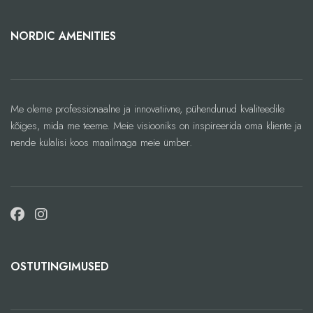
sisalduse poolest. Macha tee on
tuntud ka oma
NORDIC AMENITIES
antioksüdandiliste,
antibakteriaalsete, toitvate ja
rahusavate omduste poolest. Tea
Macha on ideaalne kollektsioon,
mis pakub kehale ja vaimume
lõõgastmise ja heaolu hetki.
Me oleme professionaalne ja innovatiivne, pühendunud kvaliteedile
kõiges, mida me teeme. Meie visiooniks on inspireerida oma kliente ja
nende külalisi koos maailmaga meie ümber.
OSTUTINGIMUSED