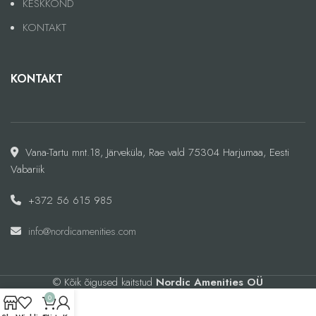
KESKKOND
KONTAKT
KONTAKT
Vana-Tartu mnt.18, Järveküla, Rae vald 75304 Harjumaa, Eesti
Vabariik
+372 56 615 985
info@nordicamenities.com
© Kõik õigused kaitstud
Nordic Amenities OÜ
0